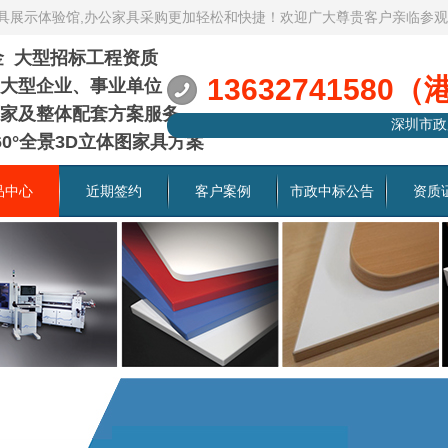
家具展示体验馆,办公家具采购更加轻松和快捷！欢迎广大尊贵客户亲临参
资金 大型招标工程资质
13632741580（
大型企业、事业单位
家及整体配套方案服务
深圳市政
0°全景3D立体图家具方案
品中心
近期签约
客户案例
市政中标公告
资质