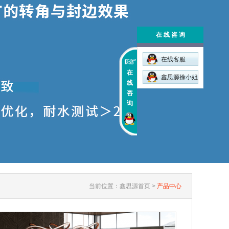
在 线 咨 询
在线客服
在
鑫思源徐小姐
线
咨
询
当前位置：
鑫思源首页
>
产品中心