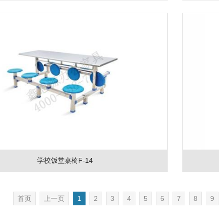
学校饭堂桌椅F-14
首页
上一页
1
2
3
4
5
6
7
8
9