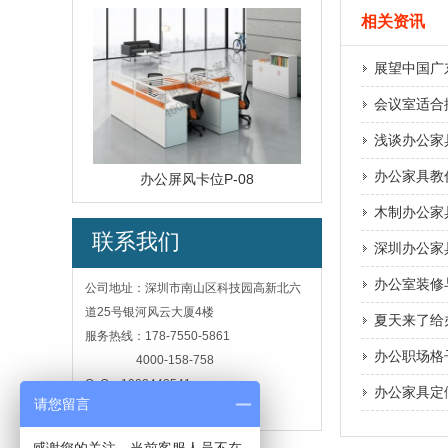
相关资讯
展望中国广
会议室适合
浅谈办公家
办公家具教
办公屏风卡位P-08
木制办公家
联系我们
深圳办公家
办公室装修
公司地址：深圳市南山区科技园高新北六
道25号银河风云大厦4楼
夏天来了给
服务热线：178-7550-5861
办公职场格
4000-158-758
Q Q：1902443541
办公家具定
请您留言
邮 箱：1902443541@qq.com