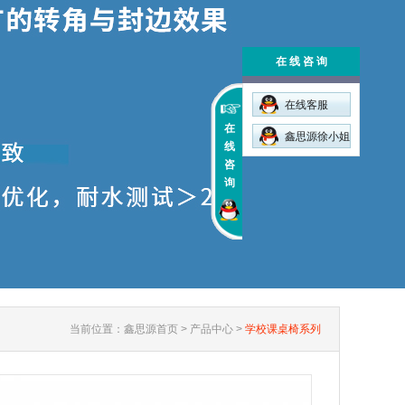
在 线 咨 询
在线客服
在
鑫思源徐小姐
线
咨
询
当前位置：
鑫思源首页
>
产品中心
>
学校课桌椅系列