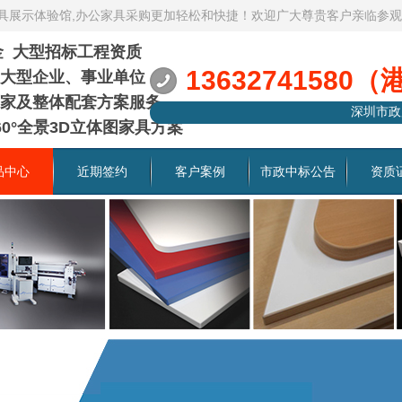
家具展示体验馆,办公家具采购更加轻松和快捷！欢迎广大尊贵客户亲临参
资金 大型招标工程资质
13632741580（
大型企业、事业单位
家及整体配套方案服务
深圳市政
0°全景3D立体图家具方案
品中心
近期签约
客户案例
市政中标公告
资质