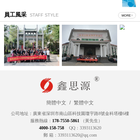
員工風采
STAFF STYLE
MORE
簡體中文
/
繁體中文
公司地址：廣東省深圳市南山區科技園瓊宇路8號金科塔樓6樓
服務熱線：
178-7550-5861
（黃先生）
4000-15
8
-758
QQ：3393113620
郵 箱：3393113620@qq.com