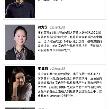
範方芳
設計師助理
擁有豐富的設計經驗的範方芳曾入選全球100名國
際著名室內設計師之壹，也是唯壹壹名被評為中國
五十位頂尖室內設計師的女性設計師。擁有無限的
設計才能，她的室內設計風格穩重求新。亮點融入
到設計的每壹個環節之中。
李麗莉
設計師顧問
追求壹如既往的簡約理念。他的作品中從不加入任
何多餘和不應景的多餘設計和裝飾成分，這位室內
設計師嚴謹的室內設計風格和他早年的家教經歷有
些關系。設計的最獨特之處在於將中國古老的傳統
文化中的養生之道植入到最新的設計理念之中，營
造具有安撫情緒的空間設計。