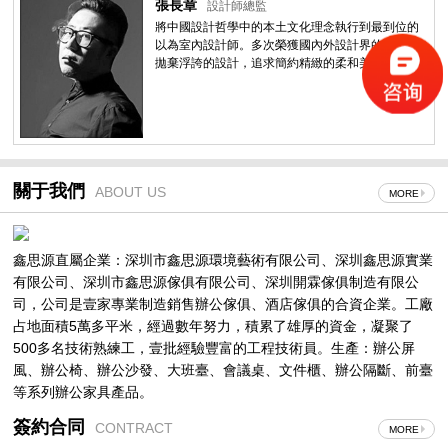
張長章
設計師總監
將中國設計哲學中的本土文化理念執行到最到位的
以為室內設計師。多次榮獲國內外設計界的大獎。
拋棄浮誇的設計，追求簡約精緻的柔和美。
關于我們
ABOUT US
MORE
鑫思源直屬企業：深圳市鑫思源環境藝術有限公司、深圳鑫思源實業
有限公司、深圳市鑫思源傢俱有限公司、深圳開霖傢俱制造有限公
司，公司是壹家專業制造銷售辦公傢俱、酒店傢俱的合資企業。工廠
占地面積5萬多平米，經過數年努力，積累了雄厚的資金，凝聚了
500多名技術熟練工，壹批經驗豐富的工程技術員。生產：辦公屏
風、辦公椅、辦公沙發、大班臺、會議桌、文件櫃、辦公隔斷、前臺
等系列辦公家具產品。
簽約合同
CONTRACT
MORE