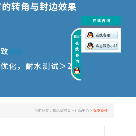
在 线 咨 询
在线客服
在
鑫思源徐小姐
线
咨
询
当前位置：
鑫思源首页
>
产品中心
>
饭堂桌椅