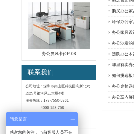
挑选合适的
购买办公家
环保办公家
办公家具设
办公沙发的
办公屏风卡位P-08
选购办公木
哪里有卖办
联系我们
如何挑选板
办公桌椅选
公司地址：深圳市南山区科技园高新北六
道25号银河风云大厦4楼
办公室内屏
服务热线：178-7550-5861
4000-158-758
Q Q：1902443541
请您留言
邮 箱：1902443541@qq.com
感谢您的关注，当前客服人员不在