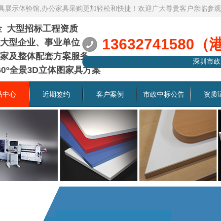
家具展示体验馆,办公家具采购更加轻松和快捷！欢迎广大尊贵客户亲临参
资金 大型招标工程资质
13632741580（
大型企业、事业单位
家及整体配套方案服务
深圳市政
0°全景3D立体图家具方案
品中心
近期签约
客户案例
市政中标公告
资质