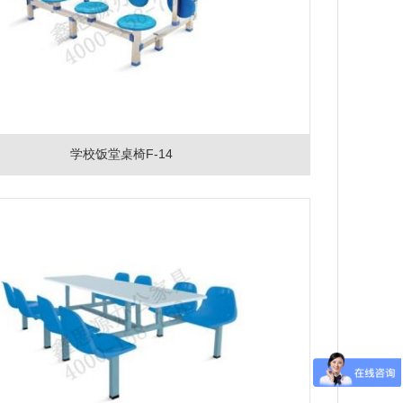
学校饭堂桌椅F-14