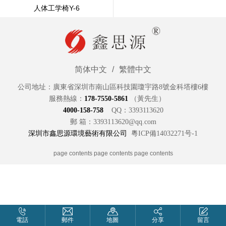
人体工学椅Y-6
简体中文
/
繁體中文
公司地址：廣東省深圳市南山區科技園瓊宇路8號金科塔樓6樓
服務熱線：
178-7550-5861
（黃先生）
4000-15
8
-758
QQ：3393113620
郵 箱：3393113620@qq.com
深圳市鑫思源環境藝術有限公司
粵ICP備14032271号-1
page contents
page contents
page contents
電話
郵件
地圖
分享
留言