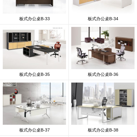
板式办公桌B-33
板式办公桌B-34
板式办公桌B-35
板式办公桌B-36
板式办公桌B-37
板式办公桌B-38