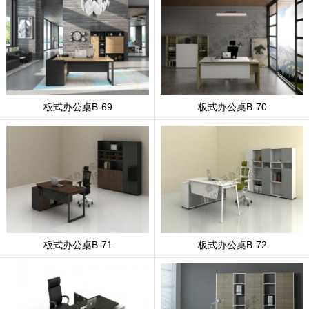
板式办公桌B-69
板式办公桌B-70
板式办公桌B-71
板式办公桌B-72