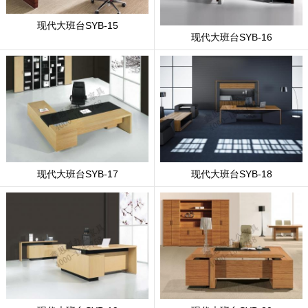
现代大班台SYB-15
现代大班台SYB-16
现代大班台SYB-17
现代大班台SYB-18