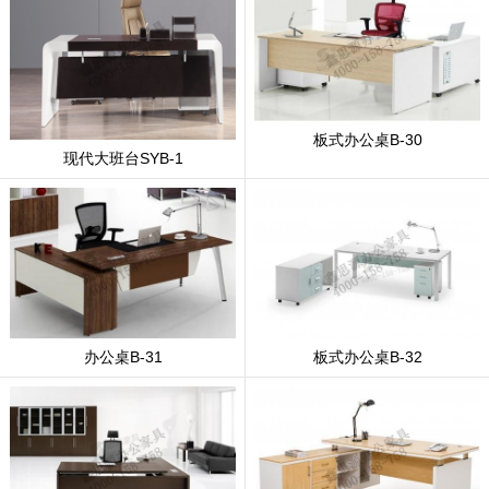
板式办公桌B-30
现代大班台SYB-1
办公桌B-31
板式办公桌B-32