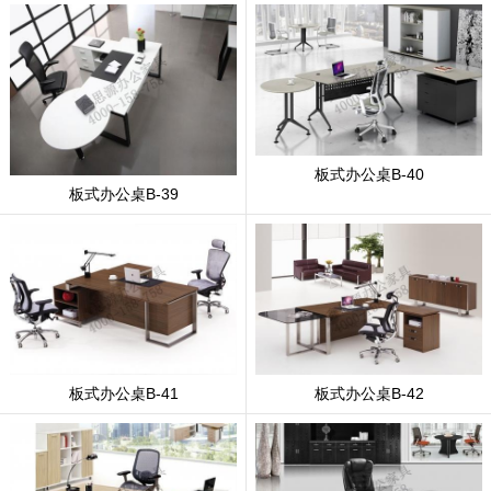
板式办公桌B-40
板式办公桌B-39
板式办公桌B-41
板式办公桌B-42