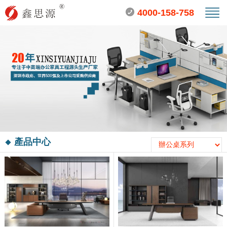
4000-158-758
產品中心