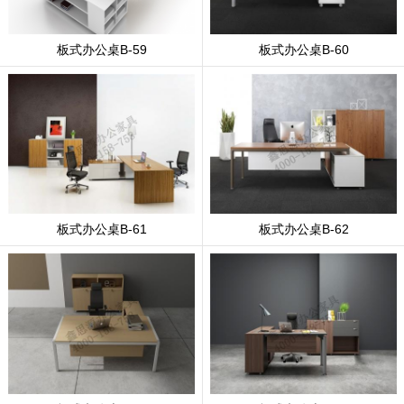
板式办公桌B-59
板式办公桌B-60
板式办公桌B-61
板式办公桌B-62