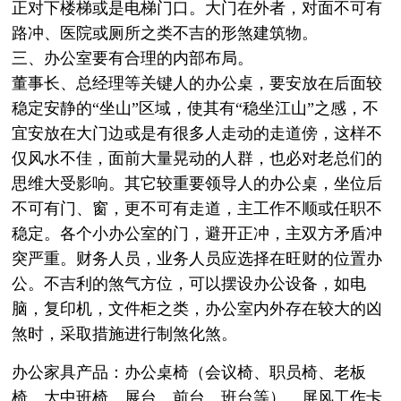
正对下楼梯或是电梯门口。大门在外者，对面不可有
路冲、医院或厕所之类不吉的形煞建筑物。
三、办公室要有合理的内部布局。
董事长、总经理等关键人的办公桌，要安放在后面较
稳定安静的“坐山”区域，使其有“稳坐江山”之感，不
宜安放在大门边或是有很多人走动的走道傍，这样不
仅风水不佳，面前大量晃动的人群，也必对老总们的
思维大受影响。其它较重要领导人的办公桌，坐位后
不可有门、窗，更不可有走道，主工作不顺或任职不
稳定。各个小办公室的门，避开正冲，主双方矛盾冲
突严重。财务人员，业务人员应选择在旺财的位置办
公。不吉利的煞气方位，可以摆设办公设备，如电
脑，复印机，文件柜之类，办公室内外存在较大的凶
煞时，采取措施进行制煞化煞。
办公家具产品：办公桌椅（会议椅、职员椅、老板
椅、大中班椅、展台、前台、班台等）、屏风工作卡